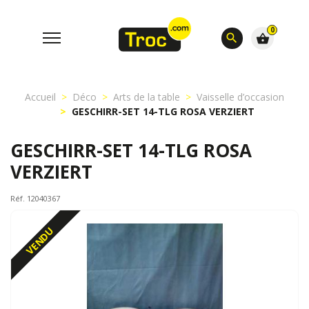
0
search
shopping_basket
Accueil
Déco
Arts de la table
Vaisselle d’occasion
GESCHIRR-SET 14-TLG ROSA VERZIERT
GESCHIRR-SET 14-TLG ROSA
VERZIERT
Réf. 12040367
VENDU