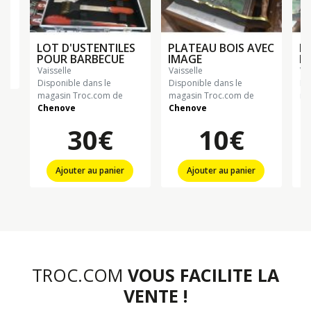
LOT D'USTENTILES
PLATEAU BOIS AVEC
P
POUR BARBECUE
IMAGE
FE
vaisselle
vaisselle
va
n
Disponible dans le
Disponible dans le
Di
magasin Troc.com de
magasin Troc.com de
ma
Chenove
Chenove
Ch
30€
10€
Ajouter au panier
Ajouter au panier
TROC.COM
VOUS FACILITE LA
VENTE !