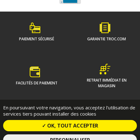
PAIEMENT SÉCURISÉ
GARANTIE TROC.COM
RETRAIT IMMÉDIAT EN
FACILITÉS DE PAIEMENT
MAGASIN
En poursuivant votre navigation, vous acceptez l'utilisation de
Qui sommes-nous ?
On vous guide
services tiers pouvant installer des cookies
Communiqués de presse
Contact
Conditions Contractuelles de vente en ligne
✓ OK, TOUT ACCEPTER
Politique de confidentialité
Mentions Légales
Plan du site