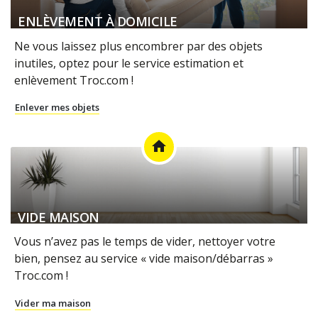
ENLÈVEMENT À DOMICILE
Ne vous laissez plus encombrer par des objets
inutiles, optez pour le service estimation et
enlèvement Troc.com !
Enlever mes objets
home
VIDE MAISON
Vous n’avez pas le temps de vider, nettoyer votre
bien, pensez au service « vide maison/débarras »
Troc.com !
Vider ma maison