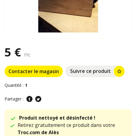
5 €
TTC
Suivre ce produit
Contacter le magasin
star_border
Quantité :
1
Partager :
Produit nettoyé et désinfecté !
Retirez gratuitement ce produit dans votre
Troc.com de Alès