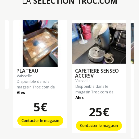
LA
SÉLECTION TROC.COM
PLATEAU
CAFETIERE SENSEO
SE
ACCRSV
VA
vaisselle
B
vaisselle
n
Disponible dans le
va
Disponible dans le
magasin Troc.com de
Di
magasin Troc.com de
Ales
ma
Ales
5€
Ch
25€
Contacter le magasin
Contacter le magasin