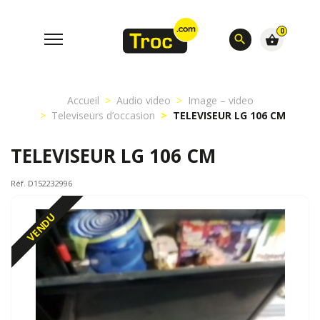
0
search
shopping_basket
Accueil
Audio video
Image – video
Televiseurs d’occasion
TELEVISEUR LG 106 CM
TELEVISEUR LG 106 CM
Réf. D152232996
VENDU