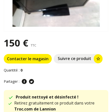
150 €
TTC
Suivre ce produit
Contacter le magasin
star_border
Quantité :
0
Partager :
Produit nettoyé et désinfecté !
Retirez gratuitement ce produit dans votre
Troc.com de Lannion