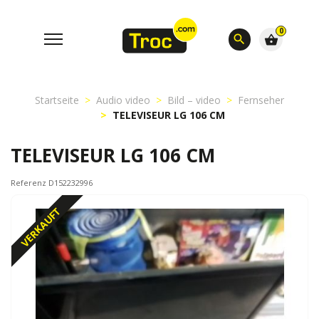
0
search
shopping_basket
Startseite
Audio video
Bild – video
Fernseher
TELEVISEUR LG 106 CM
TELEVISEUR LG 106 CM
Referenz D152232996
VERKAUFT