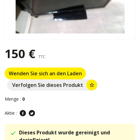
150 €
TTC
Wenden Sie sich an den Laden
Verfolgen Sie dieses Produkt
star_border
Menge :
0
Aktie :
Dieses Produkt wurde gereinigt und