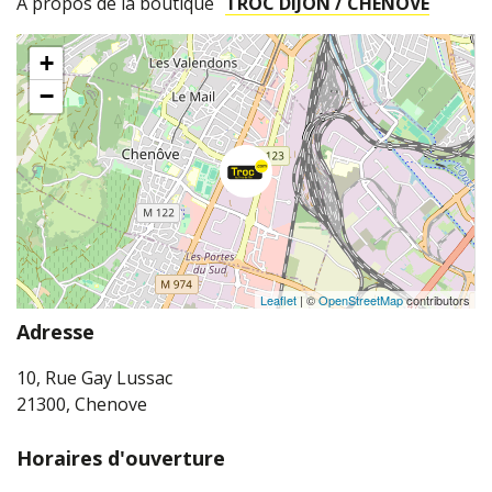
A propos de la boutique
TROC DIJON / CHENOVE
+
−
Leaflet
| ©
OpenStreetMap
contributors
Adresse
10, Rue Gay Lussac
21300, Chenove
Horaires d'ouverture