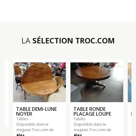
LA
SÉLECTION TROC.COM
TABLE DEMI-LUNE
TABLE RONDE
T
NOYER
PLACAGE LOUPE
B
tables
tables
t
n
Disponible dans le
Disponible dans le
Di
magasin Troc.com de
magasin Troc.com de
ma
Ales
Ales
Ch