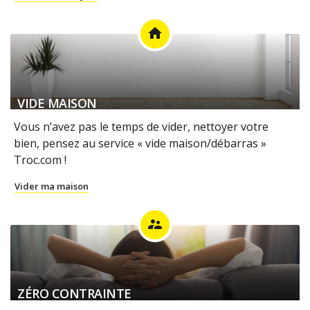
home
VIDE MAISON
Vous n’avez pas le temps de vider, nettoyer votre
bien, pensez au service « vide maison/débarras »
Troc.com !
Vider ma maison
supervisor_account
ZÉRO CONTRAINTE