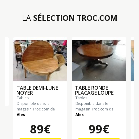
LA
SÉLECTION TROC.COM
TABLE DEMI-LUNE
TABLE RONDE
T
NOYER
PLACAGE LOUPE
B
tables
tables
t
n
Disponible dans le
Disponible dans le
Di
magasin Troc.com de
magasin Troc.com de
ma
Ales
Ales
Ch
89€
99€