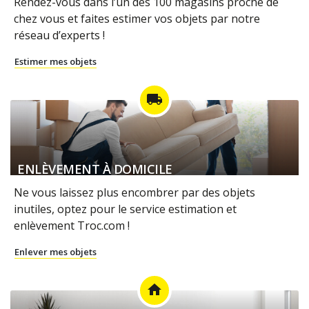
Rendez-vous dans l’un des 100 magasins proche de
chez vous et faites estimer vos objets par notre
réseau d’experts !
Estimer mes objets
local_shipping
ENLÈVEMENT À DOMICILE
Ne vous laissez plus encombrer par des objets
inutiles, optez pour le service estimation et
enlèvement Troc.com !
Enlever mes objets
home