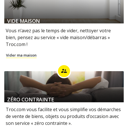
VIDE MAISON
Vous n’avez pas le temps de vider, nettoyer votre
bien, pensez au service « vide maison/débarras »
Troc.com !
Vider ma maison
supervisor_account
ZÉRO CONTRAINTE
Troc.com vous facilite et vous simplifie vos démarches
de vente de biens, objets ou produits d’occasion avec
son service « zéro contrainte ».