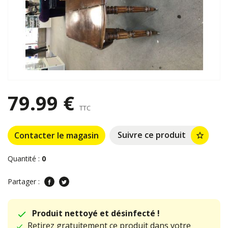
79.99 €
TTC
Suivre ce produit
Contacter le magasin
star_border
Quantité :
0
Partager :
Produit nettoyé et désinfecté !
Retirez gratuitement ce produit dans votre