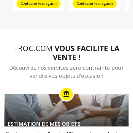
Contacter le magasin
Contacter le magasin
TROC.COM
VOUS FACILITE LA
VENTE !
Découvrez nos services zéro contrainte pour
vendre vos objets d'occasion
account_balance
ESTIMATION DE MES OBJETS