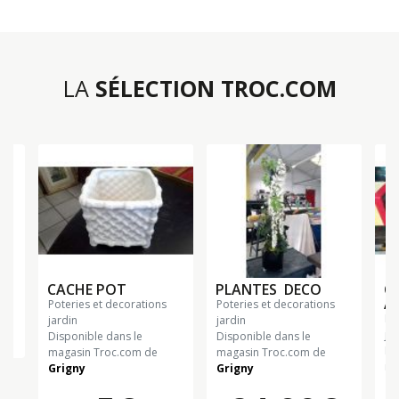
LA
SÉLECTION TROC.COM
CACHE POT
PLANTES DECO
C
AS
poteries et decorations
poteries et decorations
poteries et decorations
jardin
jardin
jar
Disponible dans le
Disponible dans le
Di
magasin Troc.com de
magasin Troc.com de
ma
Grigny
Grigny
Gr