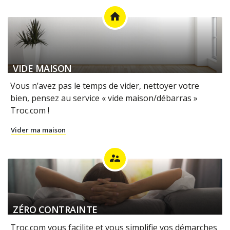
home
VIDE MAISON
Vous n’avez pas le temps de vider, nettoyer votre
bien, pensez au service « vide maison/débarras »
Troc.com !
Vider ma maison
supervisor_account
ZÉRO CONTRAINTE
Troc.com vous facilite et vous simplifie vos démarches