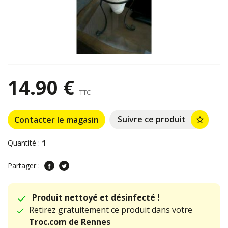
14.90 €
TTC
Suivre ce produit
Contacter le magasin
star_border
Quantité :
1
Partager :
Produit nettoyé et désinfecté !
Retirez gratuitement ce produit dans votre
Troc.com de Rennes