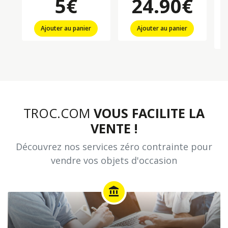
5€
24.90€
Ajouter au panier
Ajouter au panier
TROC.COM
VOUS FACILITE LA
VENTE !
Découvrez nos services zéro contrainte pour
vendre vos objets d'occasion
account_balance