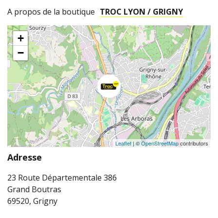
A propos de la boutique
TROC LYON / GRIGNY
+
−
Leaflet
| ©
OpenStreetMap
contributors
Adresse
23 Route Départementale 386
Grand Boutras
69520, Grigny