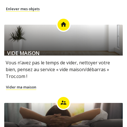
Enlever mes objets
home
VIDE MAISON
Vous n’avez pas le temps de vider, nettoyer votre
bien, pensez au service « vide maison/débarras »
Troc.com !
Vider ma maison
supervisor_account