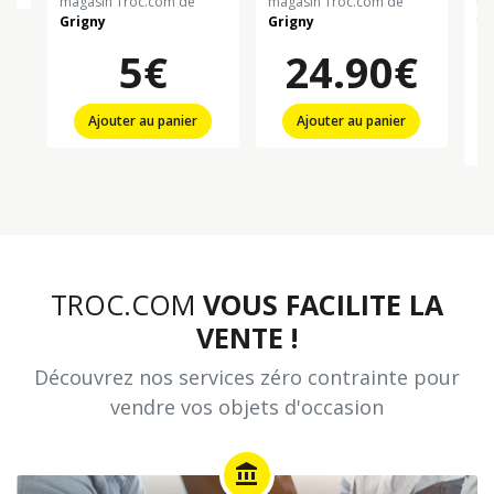
magasin Troc.com de
magasin Troc.com de
ma
Grigny
Grigny
Gr
5€
24.90€
Ajouter au panier
Ajouter au panier
TROC.COM
VOUS FACILITE LA
VENTE !
Découvrez nos services zéro contrainte pour
vendre vos objets d'occasion
account_balance