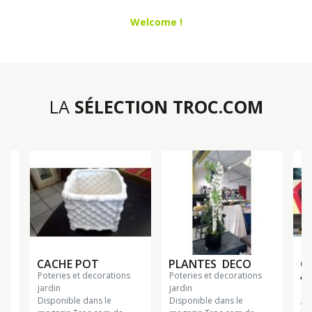
Welcome !
LA
SÉLECTION TROC.COM
€
CACHE POT
PLANTES DECO
C
AS
poteries et decorations
poteries et decorations
poteries et decorations
jardin
jardin
jar
Disponible dans le
Disponible dans le
Di