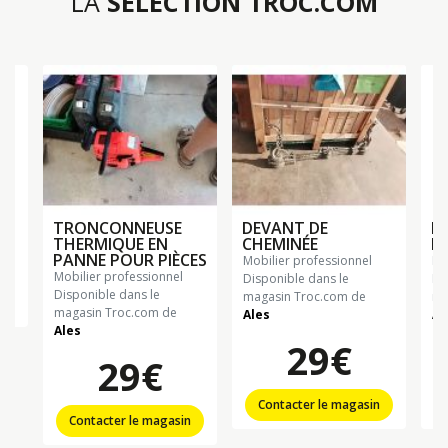
LA
SÉLECTION TROC.COM
TRONCONNEUSE
DEVANT DE
P
THERMIQUE EN
CHEMINÉE
PA
PANNE POUR PIÈCES
mobilier professionnel
m
mobilier professionnel
Disponible dans le
Di
Disponible dans le
magasin Troc.com de
ma
n
magasin Troc.com de
Ales
Al
Ales
29€
29€
Contacter le magasin
Contacter le magasin