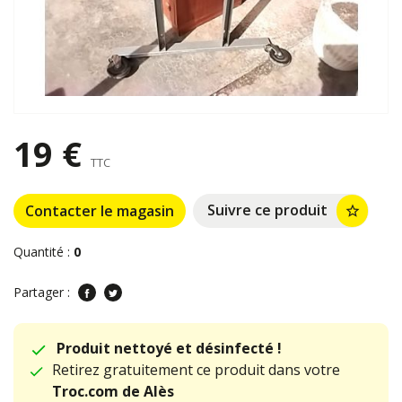
19 €
TTC
Suivre ce produit
Contacter le magasin
star_border
Quantité :
0
Partager :
Produit nettoyé et désinfecté !
Retirez gratuitement ce produit dans votre
Troc.com de Alès