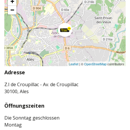
+
−
Leaflet
| ©
OpenStreetMap
contributors
Adresse
Z.I de Croupillac - Av. de Croupillac
30100, Ales
Öffnungszeiten
Die Sonntag geschlossen
Montag