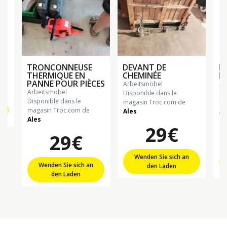
TRONCONNEUSE
DEVANT DE
P
THERMIQUE EN
CHEMINÉE
PA
PANNE POUR PIÈCES
arbeitsmöbel
a
arbeitsmöbel
Disponible dans le
Di
Disponible dans le
magasin Troc.com de
ma
magasin Troc.com de
Ales
Al
Ales
29€
29€
Wenden Sie sich an
Wenden Sie sich an
den Laden
den Laden