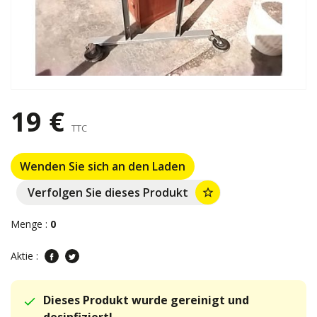
19 €
TTC
Wenden Sie sich an den Laden
Verfolgen Sie dieses Produkt
star_border
Menge :
0
Aktie :
Dieses Produkt wurde gereinigt und