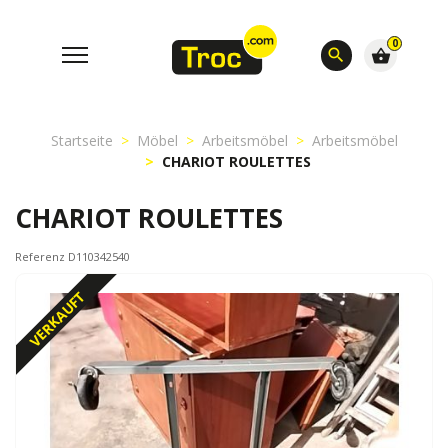
0
search
shopping_basket
Startseite
Möbel
Arbeitsmöbel
Arbeitsmöbel
CHARIOT ROULETTES
CHARIOT ROULETTES
Referenz D110342540
VERKAUFT