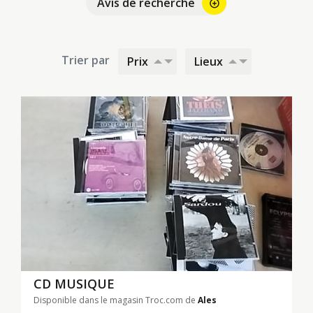
Avis de recherche
alarm_add
Trier par
Prix
Lieux
CD MUSIQUE
Disponible dans le magasin Troc.com de
Ales