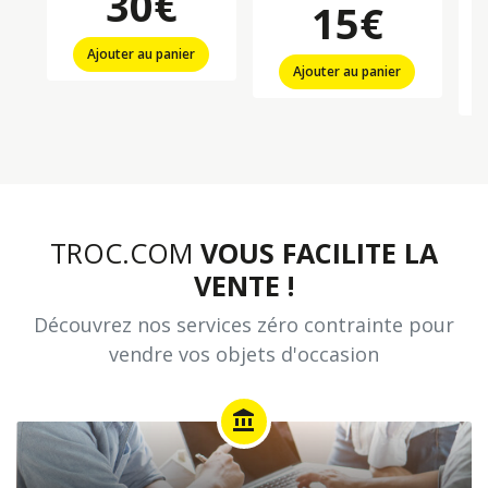
30€
15€
Ajouter au panier
Ajouter au panier
TROC.COM
VOUS FACILITE LA
VENTE !
Découvrez nos services zéro contrainte pour
vendre vos objets d'occasion
account_balance