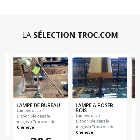
LA
SÉLECTION TROC.COM
LAMPE DE BUREAU
LAMPE A POSER
L
BOIS
B
lampes deco
F
lampes deco
Disponible dans le
l
Disponible dans le
magasin Troc.com de
Di
magasin Troc.com de
Chenove
ma
Chenove
Ch