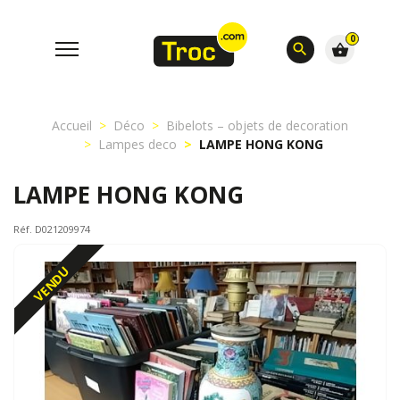
0
search
shopping_basket
Accueil
Déco
Bibelots – objets de decoration
Lampes deco
LAMPE HONG KONG
LAMPE HONG KONG
Réf. D021209974
VENDU