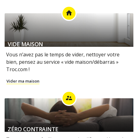
home
VIDE MAISON
Vous n’avez pas le temps de vider, nettoyer votre
bien, pensez au service « vide maison/débarras »
Troc.com !
Vider ma maison
supervisor_account
ZÉRO CONTRAINTE