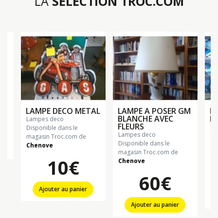
LA
SÉLECTION TROC.COM
LAMPE DECO METAL
LAMPE A POSER GM
L
BLANCHE AVEC
B
lampes deco
FLEURS
l
Disponible dans le
lampes deco
Di
magasin Troc.com de
Disponible dans le
ma
Chenove
magasin Troc.com de
Ch
10€
Chenove
60€
Ajouter au panier
Ajouter au panier