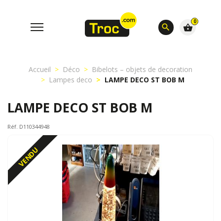
0
search
shopping_basket
Accueil
Déco
Bibelots – objets de decoration
Lampes deco
LAMPE DECO ST BOB M
LAMPE DECO ST BOB M
Réf. D110344948
VENDU