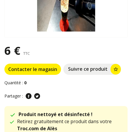
6 €
TTC
Suivre ce produit
Contacter le magasin
star_border
Quantité :
0
Partager :
Produit nettoyé et désinfecté !
Retirez gratuitement ce produit dans votre
Troc.com de Alès