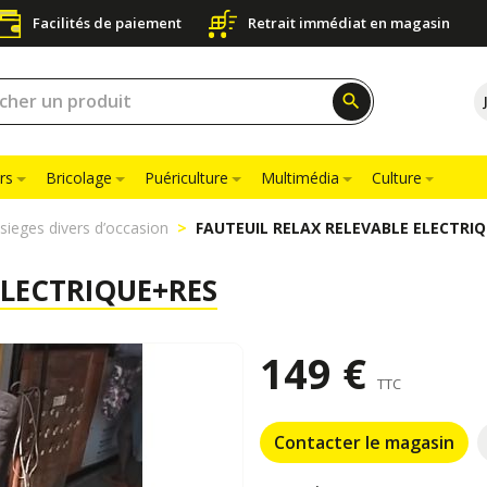
Facilités de paiement
Retrait immédiat en magasin
search
rs
Bricolage
Puériculture
Multimédia
Culture
 sieges divers d’occasion
FAUTEUIL RELAX RELEVABLE ELECTRI
ELECTRIQUE+RES
149 €
TTC
Contacter le magasin