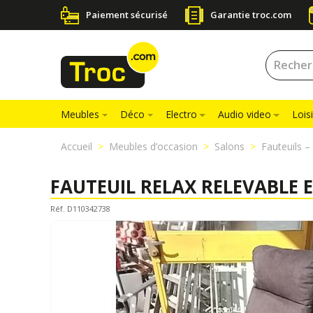
Paiement sécurisé
Garantie troc.com
Meubles
Déco
Electro
Audio video
Loisi
Accueil
Meubles d’occasion
Salons
Fauteuils –
FAUTEUIL RELAX RELEVABLE 
Réf. D110342738