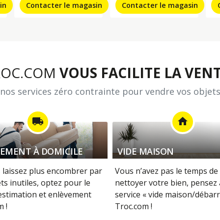
in
Contacter le magasin
Contacter le magasin
ROC.COM
VOUS FACILITE LA VENT
nos services zéro contrainte pour vendre vos objets
local_shipping
home
EMENT À DOMICILE
VIDE MAISON
 laissez plus encombrer par
Vous n’avez pas le temps de 
ts inutiles, optez pour le
nettoyer votre bien, pensez
 estimation et enlèvement
service « vide maison/débarr
 !
Troc.com !