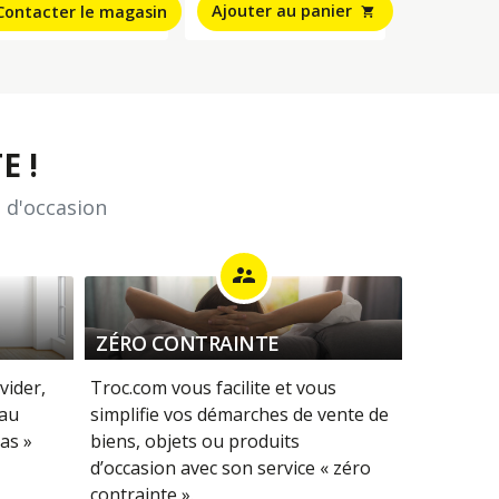
Ajouter au panier
Contacter le magasin
shopping_cart
E !
 d'occasion
supervisor_account
ZÉRO CONTRAINTE
vider,
Troc.com vous facilite et vous
 au
simplifie vos démarches de vente de
as »
biens, objets ou produits
d’occasion avec son service « zéro
contrainte ».