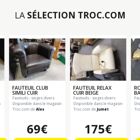
LA
SÉLECTION TROC.COM
FAUTEUIL CLUB
FAUTEUIL RELAX
RO
SIMILI CUIR
CUIR BEIGE
B
fauteuils - sieges divers
fauteuils - sieges divers
fa
n
Disponible dans le magasin
Disponible dans le magasin
Di
Troc.com de
Ales
Troc.com de
Jumet
Tr
69€
175€