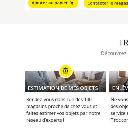
Ajouter au panier
Contacter le magas
shopping_cart
T
Découvrez 
account_balance
ESTIMATION DE MES OBJETS
ENLÈV
Rendez-vous dans l’un des 100
Ne vous
magasins proche de chez vous et
des obje
faites estimer vos objets par notre
service
réseau d’experts !
Troc.com