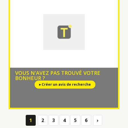
VOUS N'AVEZ PAS TROUVÉ VOTRE
BONHEUR ?
▸ Créer un avis de recherche
1
2
3
4
5
6
›
Next