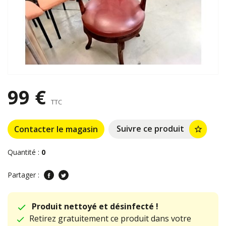
99 €
TTC
Suivre ce produit
Contacter le magasin
star_border
Quantité :
0
Partager :
Produit nettoyé et désinfecté !
Retirez gratuitement ce produit dans votre