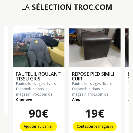
LA
SÉLECTION TROC.COM
FAUTEUIL ROULANT
REPOSE PIED SIMILI
F
TISSU GRIS
CUIR
SI
fauteuils - sieges divers
fauteuils - sieges divers
fa
Disponible dans le
Disponible dans le
Di
magasin Troc.com de
magasin Troc.com de
ma
Chenove
Ales
Al
90€
19€
Ajouter au panier
Contacter le magasin