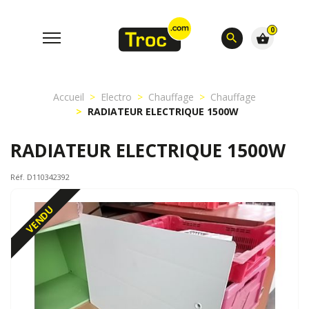
0
search
shopping_basket
Accueil
Electro
Chauffage
Chauffage
RADIATEUR ELECTRIQUE 1500W
RADIATEUR ELECTRIQUE 1500W
Réf. D110342392
VENDU