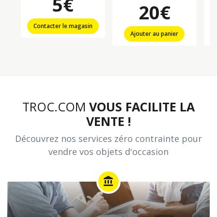
5€
20€
Contacter le magasin
Ajouter au panier
TROC.COM
VOUS FACILITE LA
VENTE !
Découvrez nos services zéro contrainte pour
vendre vos objets d'occasion
account_balance