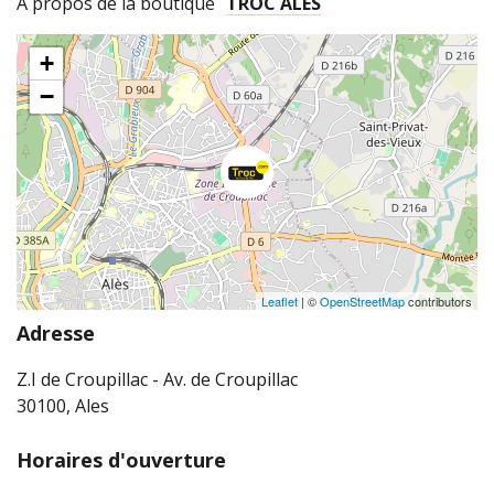
A propos de la boutique
TROC ALÈS
+
−
Leaflet
| ©
OpenStreetMap
contributors
Adresse
Z.I de Croupillac - Av. de Croupillac
30100, Ales
Horaires d'ouverture