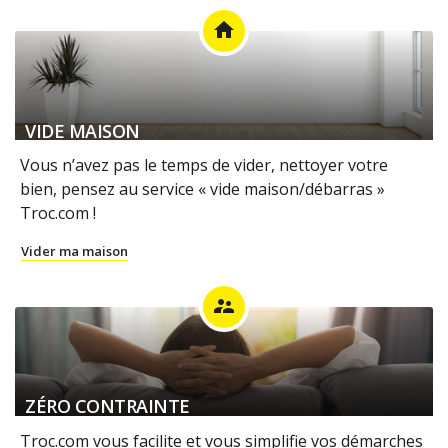
home
VIDE MAISON
Vous n’avez pas le temps de vider, nettoyer votre
bien, pensez au service « vide maison/débarras »
Troc.com !
Vider ma maison
supervisor_account
ZÉRO CONTRAINTE
Troc.com vous facilite et vous simplifie vos démarches