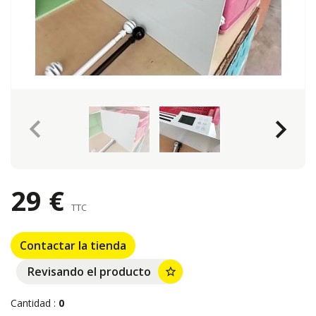
keyboard_arrow_left
keyboard_arrow_right
29 €
TTC
Contactar la tienda
Revisando el producto
star_border
Cantidad :
0