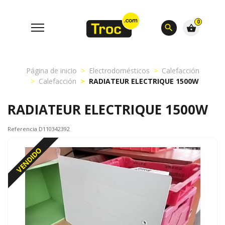
0
search
shopping_basket
Página de inicio
Electrodomésticos
Calefacción
Calefacción
RADIATEUR ELECTRIQUE 1500W
RADIATEUR ELECTRIQUE 1500W
Referencia D110342392
VENDIDO