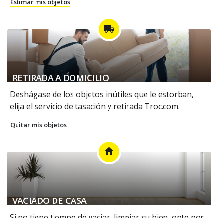
Estimar mis objetos
local_shipping
RETIRADA A DOMICILIO
Deshágase de los objetos inútiles que le estorban,
elija el servicio de tasación y retirada Troc.com.
Quitar mis objetos
home
VACIADO DE CASA
Si no tiene tiempo de vaciar, limpiar su bien, opte por