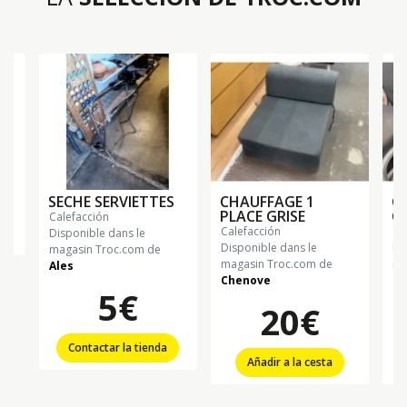
SECHE SERVIETTES
CHAUFFAGE 1
C
PLACE GRISE
C
calefacción
calefacción
c
Disponible dans le
Disponible dans le
Di
magasin Troc.com de
magasin Troc.com de
ma
Ales
Chenove
Ch
5€
20€
Contactar la tienda
Añadir a la cesta