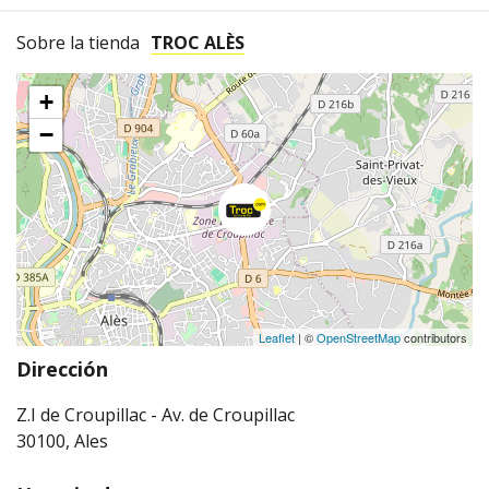
Sobre la tienda
TROC ALÈS
+
−
Leaflet
| ©
OpenStreetMap
contributors
Dirección
Z.I de Croupillac - Av. de Croupillac
30100, Ales