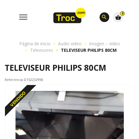
0
search
shopping_basket
Página de inicio
Audio video
Imagen – vídeo
Televisores
TELEVISEUR PHILIPS 80CM
TELEVISEUR PHILIPS 80CM
Referencia D152232998
VENDIDO