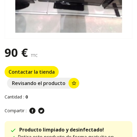
90 €
TTC
Contactar la tienda
Revisando el producto
star_border
Cantidad :
0
Compartir :
Producto limpiado y desinfectado!