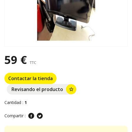
59 €
TTC
Contactar la tienda
Revisando el producto
star_border
Cantidad :
1
Compartir :