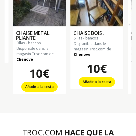
CHAISE METAL
CHAISE BOIS .
C
PLIANTE
BL
sillas - bancos
sillas - bancos
si
Disponible dans le
Disponible dans le
Di
magasin Troc.com de
magasin Troc.com de
ma
Chenove
Chenove
Ju
10€
10€
Añadir a la cesta
Añadir a la cesta
TROC.COM
HACE QUE LA