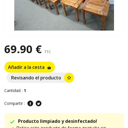
69.90 €
TTC
Añadir a la cesta
shopping_basket
Revisando el producto
star_border
Cantidad :
1
Compartir :
Producto limpiado y desinfectado!