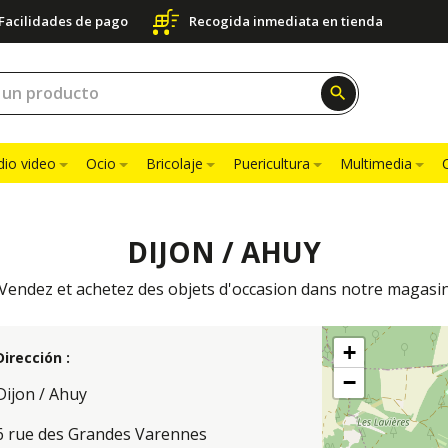
Facilidades de pago
Recogida inmediata en tienda
search
dio video
Ocio
Bricolaje
Puericultura
Multimedia
DIJON / AHUY
Vendez et achetez des objets d'occasion dans notre magasi
+
Dirección :
−
Dijon / Ahuy
6 rue des Grandes Varennes