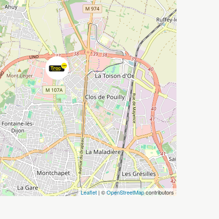
Leaflet
| ©
OpenStreetMap
contributors