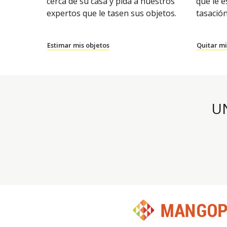
cerca de su casa y pida a nuestros
que le e
expertos que le tasen sus objetos.
tasación
Estimar mis objetos
Quitar mi
U