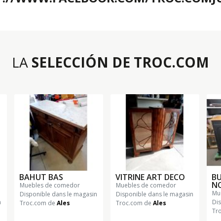
LA
SELECCIÓN DE TROC.COM
BAHUT BAS
VITRINE ART DECO
BU
NO
muebles de comedor
muebles de comedor
m
Disponible dans le magasin
Disponible dans le magasin
n
Di
Troc.com de
Ales
Troc.com de
Ales
Tr