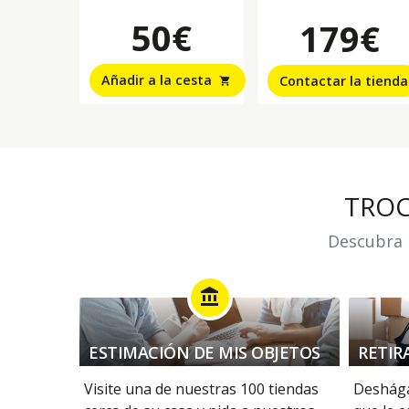
50€
179€
Añadir a la cesta
Contactar la tienda
shopping_cart
TRO
Descubra n
account_balance
ESTIMACIÓN DE MIS OBJETOS
RETIR
Visite una de nuestras 100 tiendas
Deshága