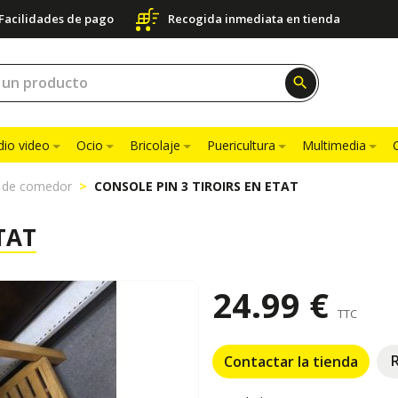
Facilidades de pago
Recogida inmediata en tienda
search
dio video
Ocio
Bricolaje
Puericultura
Multimedia
 de comedor
CONSOLE PIN 3 TIROIRS EN ETAT
TAT
24.99 €
TTC
Contactar la tienda