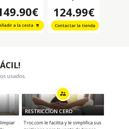
149.90€
124.99€
Añadir a la cesta
Contactar la tienda
shopping_cart
ÁCIL!
los usados.
supervisor_account
RESTRICCIÓN CERO
 limpiar
Troc.com le facilita y le simplifica sus