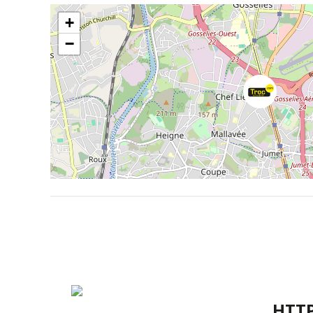
+
−
HTT