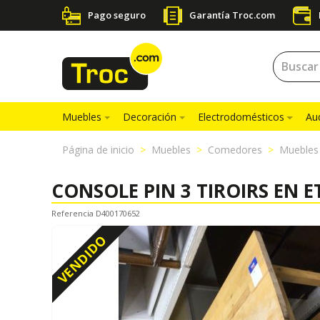
Pago seguro
Garantía Troc.com
Muebles
Decoración
Electrodomésticos
Au
Página de inicio
Muebles
Comedores
Muebles
CONSOLE PIN 3 TIROIRS EN E
Referencia D400170652
VENDIDO