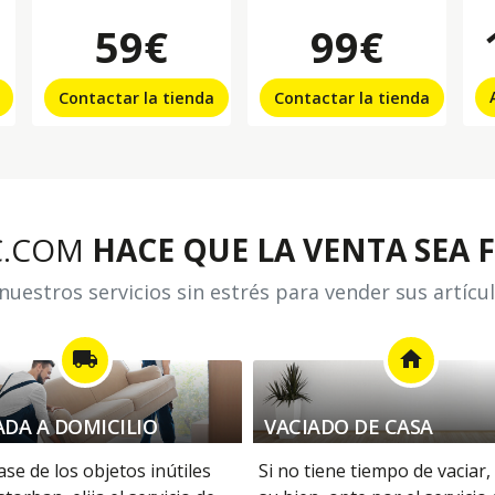
59€
99€
Contactar la tienda
Contactar la tienda
C.COM
HACE QUE LA VENTA SEA F
uestros servicios sin estrés para vender sus artícu
local_shipping
home
ADA A DOMICILIO
VACIADO DE CASA
se de los objetos inútiles
Si no tiene tiempo de vaciar,