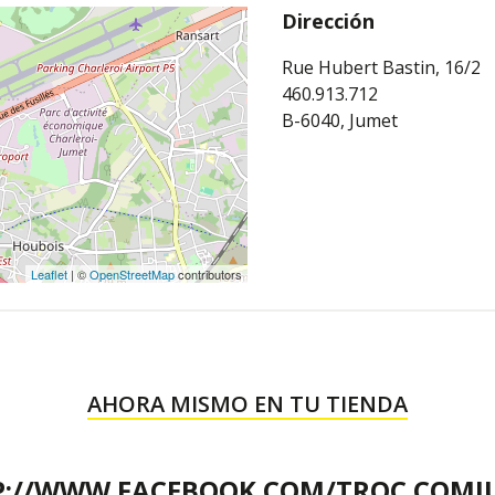
Dirección
Rue Hubert Bastin, 16/2
460.913.712
B-6040, Jumet
Leaflet
| ©
OpenStreetMap
contributors
AHORA MISMO EN TU TIENDA
P://WWW.FACEBOOK.COM/TROC.COMJ