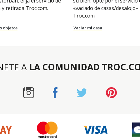
storban, elija el servicio de
su bien, opte por el servicio
 y retirada Troc.com.
«vaciado de casas/desalojo»
Troc.com.
s objetos
Vaciar mi casa
NETE A
LA COMUNIDAD TROC.C