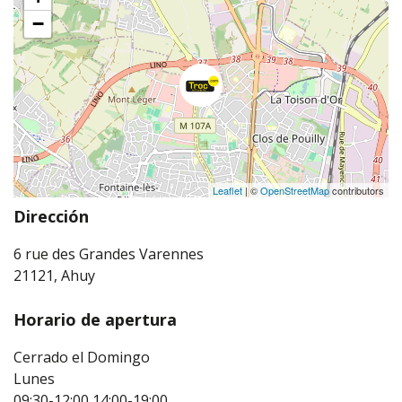
−
Leaflet
| ©
OpenStreetMap
contributors
Dirección
6 rue des Grandes Varennes
21121, Ahuy
Horario de apertura
Cerrado el Domingo
Lunes
09:30-12:00
14:00-19:00