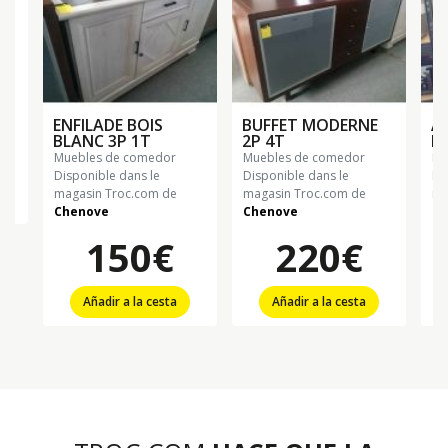
ENFILADE BOIS
BUFFET MODERNE
A
€
BLANC 3P 1T
2P 4T
ME
muebles de comedor
muebles de comedor
m
Disponible dans le
Disponible dans le
Di
magasin Troc.com de
magasin Troc.com de
ma
Chenove
Chenove
Ch
150€
220€
Añadir a la cesta
Añadir a la cesta