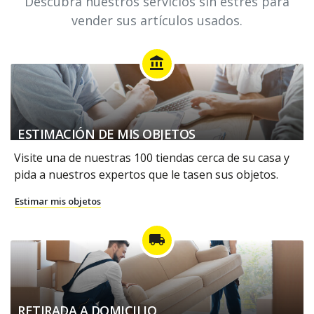
Descubra nuestros servicios sin estrés para
vender sus artículos usados.
account_balance
ESTIMACIÓN DE MIS OBJETOS
Visite una de nuestras 100 tiendas cerca de su casa y
pida a nuestros expertos que le tasen sus objetos.
Estimar mis objetos
local_shipping
RETIRADA A DOMICILIO