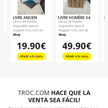
LIVRE ANCIEN
LIVRE HOMÈRE X4
LI
libros de bolsillo
libros de bolsillo
li
Disponible dans le
Disponible dans le
Di
magasin Troc.com de
magasin Troc.com de
ma
Ahuy
Ahuy
Ah
19.90€
49.90€
Añadir a la cesta
Añadir a la cesta
TROC.COM
HACE QUE LA
VENTA SEA FÁCIL!