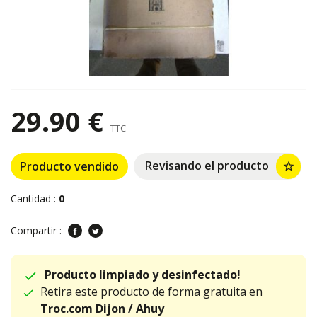
29.90 €
TTC
Revisando el producto
Producto vendido
star_border
Cantidad :
0
Compartir :
Producto limpiado y desinfectado!
Retira este producto de forma gratuita en
Troc.com Dijon / Ahuy