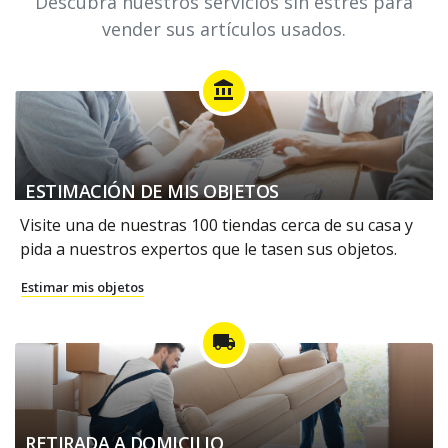
Descubra nuestros servicios sin estrés para
vender sus artículos usados.
account_balance
ESTIMACIÓN DE MIS OBJETOS
Visite una de nuestras 100 tiendas cerca de su casa y
pida a nuestros expertos que le tasen sus objetos.
Estimar mis objetos
local_shipping
RETIRADA A DOMICILIO