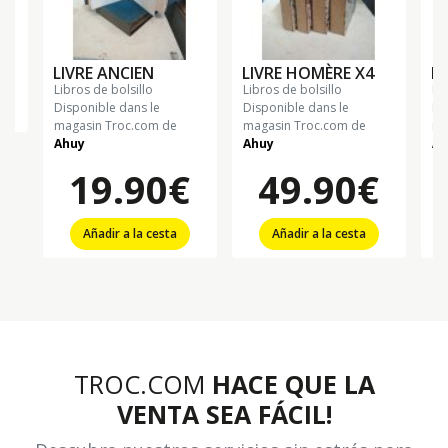
LIVRE ANCIEN
LIVRE HOMÈRE X4
LI
libros de bolsillo
libros de bolsillo
li
Disponible dans le
Disponible dans le
Di
magasin Troc.com de
magasin Troc.com de
ma
Ahuy
Ahuy
Ah
19.90€
49.90€
Añadir a la cesta
Añadir a la cesta
TROC.COM
HACE QUE LA
VENTA SEA FÁCIL!