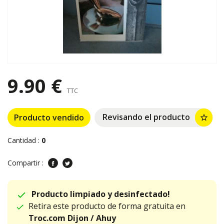
9.90 €
TTC
Revisando el producto
Producto vendido
star_border
Cantidad :
0
Compartir :
Producto limpiado y desinfectado!
Retira este producto de forma gratuita en
Troc.com Dijon / Ahuy