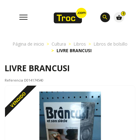
0
search
shopping_basket
Página de inicio
Cultura
Libros
Libros de bolsillo
LIVRE BRANCUSI
LIVRE BRANCUSI
Referencia D014174540
VENDIDO