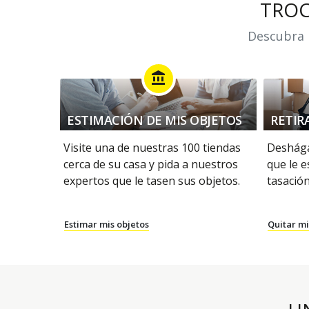
TRO
Descubra n
account_balance
ESTIMACIÓN DE MIS OBJETOS
RETIR
Visite una de nuestras 100 tiendas
Deshága
cerca de su casa y pida a nuestros
que le e
expertos que le tasen sus objetos.
tasación
Estimar mis objetos
Quitar mi