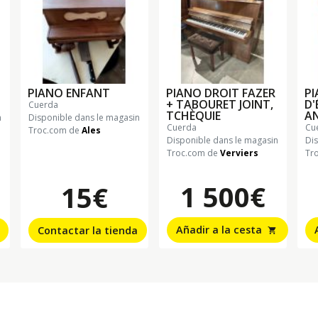
PIANO ENFANT
PIANO DROIT FAZER
PI
+ TABOURET JOINT,
D'
cuerda
TCHÈQUIE
A
n
Disponible dans le magasin
cuerda
c
Troc.com de
Ales
Disponible dans le magasin
Di
Troc.com de
Verviers
Tr
1 500€
15€
Añadir a la cesta
Contactar la tienda
shopping_cart