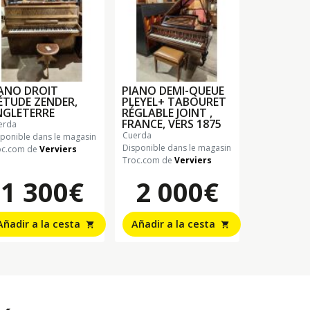
ANO DROIT
PIANO DEMI-QUEUE
ÉTUDE ZENDER,
PLEYEL+ TABOURET
NGLETERRE
RÉGLABLE JOINT ,
FRANCE, VERS 1875
uerda
cuerda
sponible dans le magasin
Disponible dans le magasin
oc.com de
Verviers
Troc.com de
Verviers
1 300€
2 000€
Añadir a la cesta
Añadir a la cesta
shopping_cart
shopping_cart