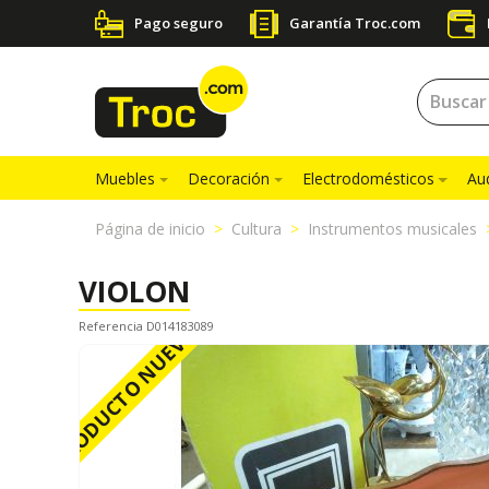
Pago seguro
Garantía Troc.com
Muebles
Decoración
Electrodomésticos
Au
Página de inicio
Cultura
Instrumentos musicales
VIOLON
Referencia D014183089
PRODUCTO NUEVO