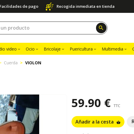
Facilidades de pago
Recogida inmediata en tienda
search
dio video
Ocio
Bricolaje
Puericultura
Multimedia
Cuerda
VIOLON
59.90 €
TTC
Añadir a la cesta
shopping_basket