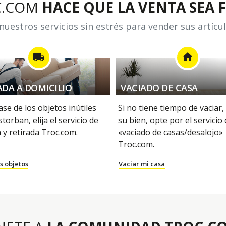
C.COM
HACE QUE LA VENTA SEA F
uestros servicios sin estrés para vender sus artícu
local_shipping
home
ADA A DOMICILIO
VACIADO DE CASA
se de los objetos inútiles
Si no tiene tiempo de vaciar,
storban, elija el servicio de
su bien, opte por el servicio
 y retirada Troc.com.
«vaciado de casas/desalojo»
Troc.com.
s objetos
Vaciar mi casa