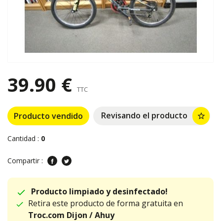
39.90 €
TTC
Revisando el producto
Producto vendido
star_border
Cantidad :
0
Compartir :
Producto limpiado y desinfectado!
Retira este producto de forma gratuita en
Troc.com Dijon / Ahuy