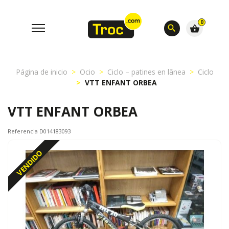
0
search
shopping_basket
Página de inicio
Ocio
Ciclo – patines en lãnea
Ciclo
VTT ENFANT ORBEA
VTT ENFANT ORBEA
Referencia D014183093
VENDIDO