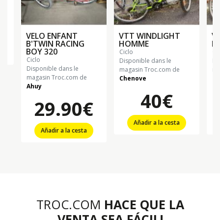
VELO ENFANT
VTT WINDLIGHT
V
B'TWIN RACING
HOMME
F
BOY 320
ciclo
ci
ciclo
Disponible dans le
Di
Disponible dans le
magasin Troc.com de
ma
magasin Troc.com de
Chenove
Ch
Ahuy
40€
29.90€
Añadir a la cesta
Añadir a la cesta
TROC.COM
HACE QUE LA
VENTA SEA FÁCIL!