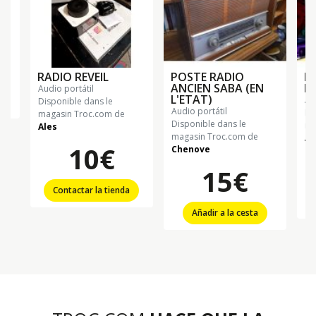
RADIO REVEIL
POSTE RADIO
P
ANCIEN SABA (EN
H.
audio portátil
L'ETAT)
a
Disponible dans le
audio portátil
Di
magasin Troc.com de
Disponible dans le
ma
Ales
magasin Troc.com de
Al
10€
Chenove
15€
Contactar la tienda
Añadir a la cesta