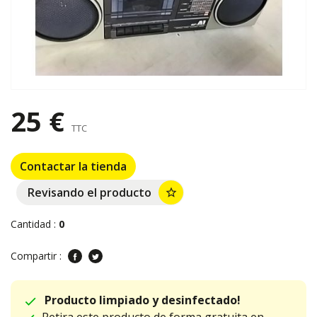
25 €
TTC
Contactar la tienda
Revisando el producto
star_border
Cantidad :
0
Compartir :
Producto limpiado y desinfectado!