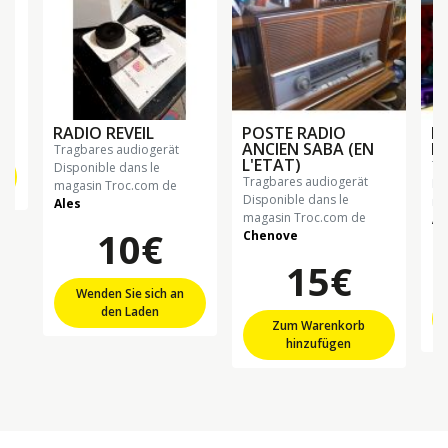
RADIO REVEIL
POSTE RADIO
P
ANCIEN SABA (EN
H.
tragbares audiogerät
L'ETAT)
t
Disponible dans le
tragbares audiogerät
Di
magasin Troc.com de
Disponible dans le
ma
Ales
magasin Troc.com de
Al
10€
Chenove
15€
Wenden Sie sich an
den Laden
Zum Warenkorb
hinzufügen