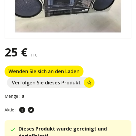
25 €
TTC
Wenden Sie sich an den Laden
Verfolgen Sie dieses Produkt
star_border
Menge :
0
Aktie :
Dieses Produkt wurde gereinigt und