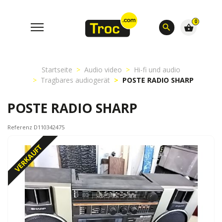
0
search
shopping_basket
Startseite
Audio video
Hi-fi und audio
Tragbares audiogerät
POSTE RADIO SHARP
POSTE RADIO SHARP
Referenz D110342475
VERKAUFT