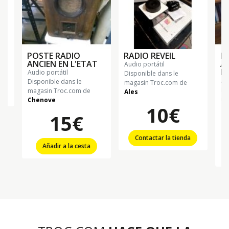
POSTE RADIO
RADIO REVEIL
P
ANCIEN EN L'ETAT
A
audio portátil
L'
audio portátil
Disponible dans le
a
Disponible dans le
magasin Troc.com de
Di
magasin Troc.com de
Ales
ma
Chenove
10€
Ch
15€
Contactar la tienda
Añadir a la cesta