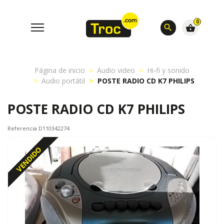
0
search
shopping_basket
Página de inicio
Audio video
Hi-fi y sonido
Audio portátil
POSTE RADIO CD K7 PHILIPS
POSTE RADIO CD K7 PHILIPS
Referencia D110342274
VENDIDO