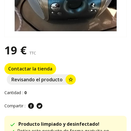
19 €
TTC
Contactar la tienda
Revisando el producto
star_border
Cantidad :
0
Compartir :
Producto limpiado y desinfectado!