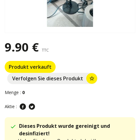
9.90 €
TTC
Produkt verkauft
Verfolgen Sie dieses Produkt
star_border
Menge :
0
Aktie :
Dieses Produkt wurde gereinigt und
desinfiziert!