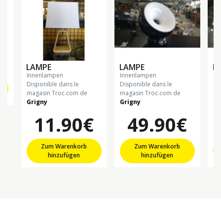
LAMPE
LAMPE
L
innenlampen
innenlampen
in
Disponible dans le
Disponible dans le
Di
magasin Troc.com de
magasin Troc.com de
ma
Grigny
Grigny
Gr
11.90€
49.90€
Zum Warenkorb
Zum Warenkorb
hinzufügen
hinzufügen