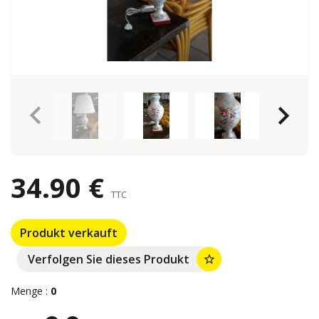
keyboard_arrow_left
keyboard_arrow_right
34.90 €
TTC
Produkt verkauft
Verfolgen Sie dieses Produkt
star_border
Menge :
0