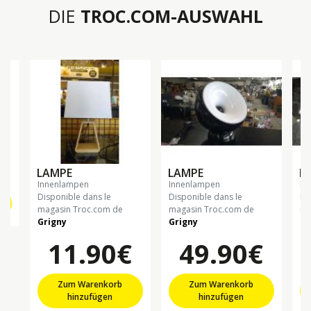
DIE
TROC.COM-AUSWAHL
LAMPE
LAMPE
L
innenlampen
innenlampen
in
Disponible dans le
Disponible dans le
Di
magasin Troc.com de
magasin Troc.com de
ma
Grigny
Grigny
Gr
11.90€
49.90€
Zum Warenkorb
Zum Warenkorb
hinzufügen
hinzufügen