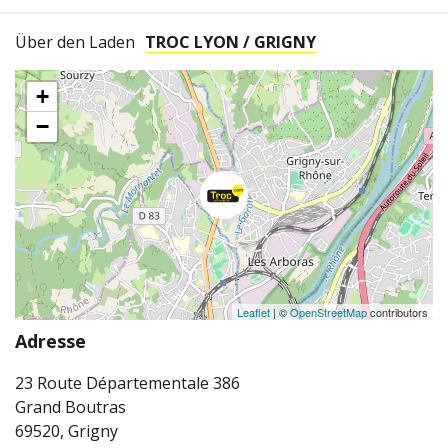
Über den Laden
TROC LYON / GRIGNY
+
−
Leaflet
| ©
OpenStreetMap
contributors
Adresse
23 Route Départementale 386
Grand Boutras
69520, Grigny