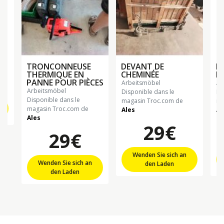
TRONCONNEUSE
DEVANT DE
P
THERMIQUE EN
CHEMINÉE
PA
PANNE POUR PIÈCES
arbeitsmöbel
a
arbeitsmöbel
Disponible dans le
Di
Disponible dans le
magasin Troc.com de
ma
magasin Troc.com de
Ales
Al
Ales
29€
29€
Wenden Sie sich an
Wenden Sie sich an
den Laden
den Laden