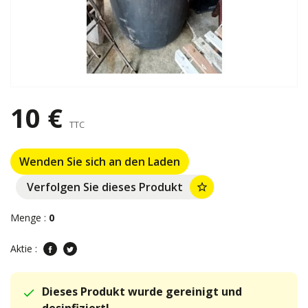
10 €
TTC
Wenden Sie sich an den Laden
Verfolgen Sie dieses Produkt
star_border
Menge :
0
Aktie :
Dieses Produkt wurde gereinigt und