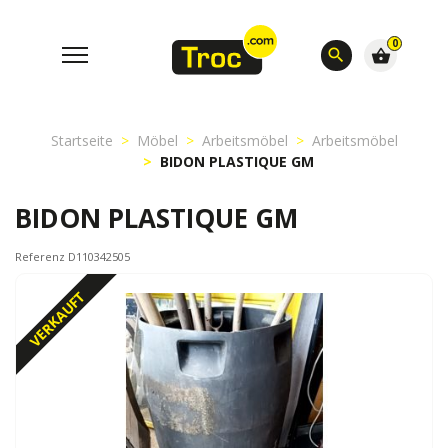
0
search
shopping_basket
Startseite
Möbel
Arbeitsmöbel
Arbeitsmöbel
BIDON PLASTIQUE GM
BIDON PLASTIQUE GM
Referenz D110342505
VERKAUFT