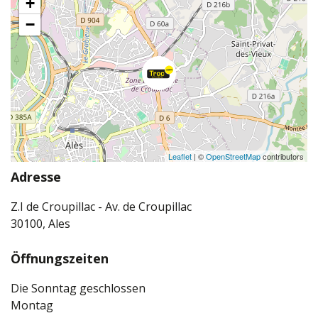
+
−
Leaflet
| ©
OpenStreetMap
contributors
Adresse
Z.I de Croupillac - Av. de Croupillac
30100, Ales
Öffnungszeiten
Die Sonntag geschlossen
Montag