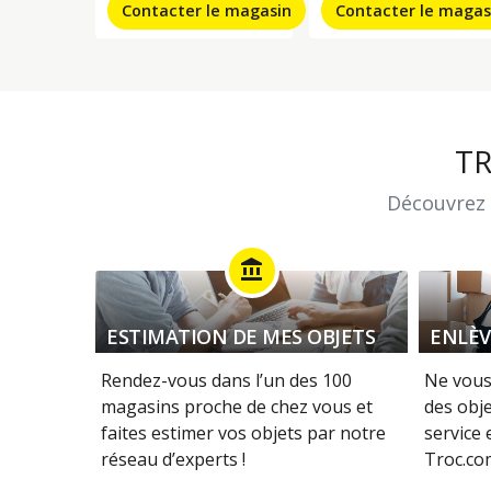
Contacter le magasin
Contacter le magas
T
Découvrez 
account_balance
ESTIMATION DE MES OBJETS
ENLÈV
Rendez-vous dans l’un des 100
Ne vous
magasins proche de chez vous et
des obje
faites estimer vos objets par notre
service
réseau d’experts !
Troc.com