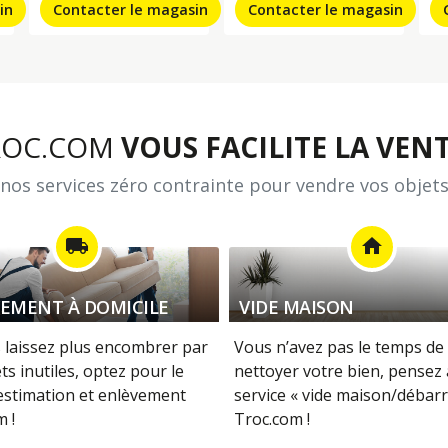
in
Contacter le magasin
Contacter le magasin
ROC.COM
VOUS FACILITE LA VENT
nos services zéro contrainte pour vendre vos objets
local_shipping
home
EMENT À DOMICILE
VIDE MAISON
 laissez plus encombrer par
Vous n’avez pas le temps de 
ts inutiles, optez pour le
nettoyer votre bien, pensez
 estimation et enlèvement
service « vide maison/débarr
 !
Troc.com !