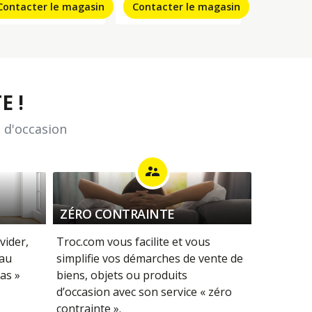
Contacter le magasin
Contacter le magasin
E !
 d'occasion
supervisor_account
ZÉRO CONTRAINTE
vider,
Troc.com vous facilite et vous
 au
simplifie vos démarches de vente de
as »
biens, objets ou produits
d’occasion avec son service « zéro
contrainte ».