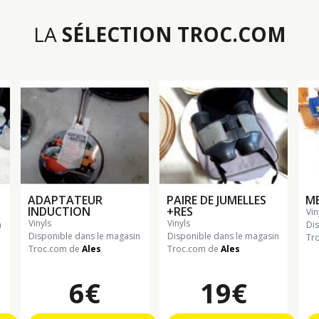
LA
SÉLECTION TROC.COM
ADAPTATEUR
PAIRE DE JUMELLES
ME
INDUCTION
+RES
vi
vinyls
vinyls
n
Di
Disponible dans le magasin
Disponible dans le magasin
Tr
Troc.com de
Ales
Troc.com de
Ales
6€
19€