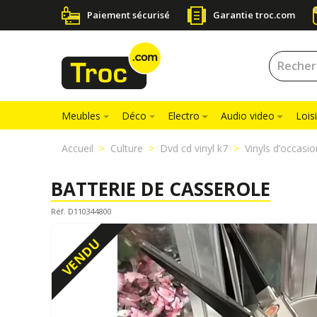
Paiement sécurisé
Garantie troc.com
Meubles
Déco
Electro
Audio video
Loisi
Accueil
Culture
Dvd cd vinyl k7
Vinyls d’occasio
BATTERIE DE CASSEROLE
Réf. D110344800
VENDU