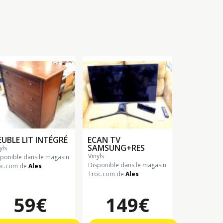
UBLE LIT INTÉGRÉ
ECAN TV
SAMSUNG+RES
nyls
vinyls
sponible dans le magasin
Disponible dans le magasin
oc.com de
Ales
Troc.com de
Ales
59€
149€