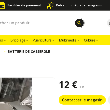
Facilités de paiement
Retrait immédiat en magasin
search
rs
Bricolage
Puériculture
Multimédia
Culture
n
BATTERIE DE CASSEROLE
12 €
TTC
Contacter le magasin