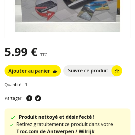
5.99 €
TTC
Suivre ce produit
Ajouter au panier
star_border
shopping_basket
Quantité :
1
Partager :
Produit nettoyé et désinfecté !
Retirez gratuitement ce produit dans votre
Troc.com de Antwerpen / Wilrijk