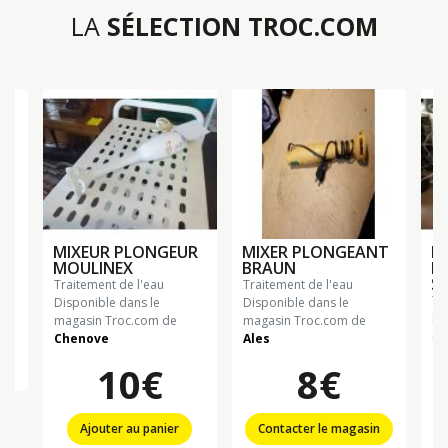
LA
SÉLECTION TROC.COM
MIXEUR PLONGEUR
MIXER PLONGEANT
R
MOULINEX
BRAUN
M
S
traitement de l'eau
traitement de l'eau
t
Disponible dans le
Disponible dans le
Di
magasin Troc.com de
magasin Troc.com de
ma
Chenove
Ales
Ch
10€
8€
Ajouter au panier
Contacter le magasin