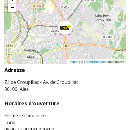
−
Leaflet
| ©
OpenStreetMap
contributors
Adresse
Z.I de Croupillac - Av. de Croupillac
30100, Ales
Horaires d'ouverture
Fermé le Dimanche
Lundi
09:00-12:00
14:00-18:00