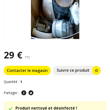
29 €
TTC
Suivre ce produit
Contacter le magasin
star_border
Quantité :
1
Partager :
Produit nettoyé et désinfecté !