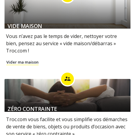
VIDE MAISON
Vous n’avez pas le temps de vider, nettoyer votre
bien, pensez au service « vide maison/débarras »
Troc.com !
Vider ma maison
supervisor_account
ZÉRO CONTRAINTE
Troc.com vous facilite et vous simplifie vos démarches
de vente de biens, objets ou produits d’occasion avec
son service « zéro contrainte ».