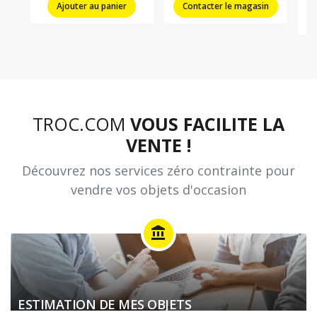
Ajouter au panier
Contacter le magasin
TROC.COM
VOUS FACILITE LA
VENTE !
Découvrez nos services zéro contrainte pour
vendre vos objets d'occasion
account_balance
ESTIMATION DE MES OBJETS