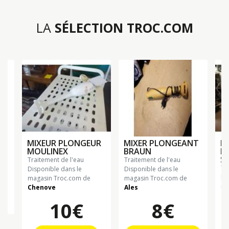
LA
SÉLECTION TROC.COM
MIXEUR PLONGEUR
MIXER PLONGEANT
R
MOULINEX
BRAUN
M
S
traitement de l'eau
traitement de l'eau
t
Disponible dans le
Disponible dans le
Di
magasin Troc.com de
magasin Troc.com de
ma
Chenove
Ales
Ch
10€
8€