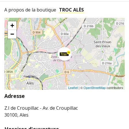
A propos de la boutique
TROC ALÈS
+
−
Leaflet
| ©
OpenStreetMap
contributors
Adresse
Z.I de Croupillac - Av. de Croupillac
30100, Ales