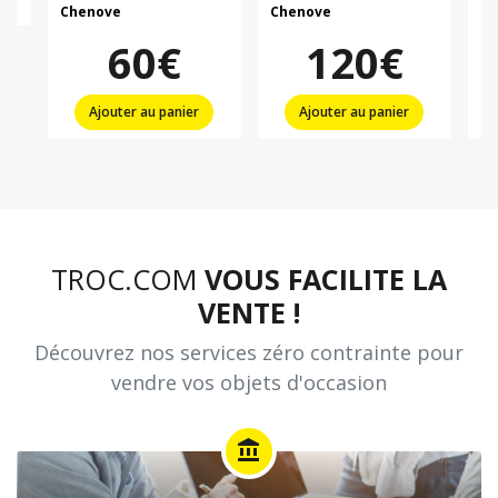
Chenove
Chenove
Ch
60€
120€
Ajouter au panier
Ajouter au panier
TROC.COM
VOUS FACILITE LA
VENTE !
Découvrez nos services zéro contrainte pour
vendre vos objets d'occasion
account_balance