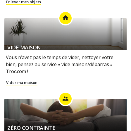
Enlever mes objets
home
VIDE MAISON
Vous n’avez pas le temps de vider, nettoyer votre
bien, pensez au service « vide maison/débarras »
Troc.com !
Vider ma maison
supervisor_account
ZÉRO CONTRAINTE