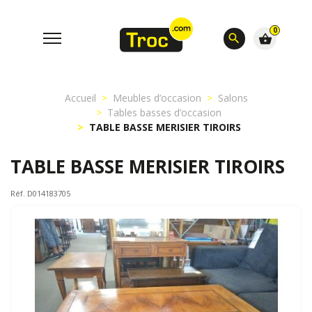
0
search
shopping_basket
Accueil
Meubles d’occasion
Salons
Tables basses d’occasion
TABLE BASSE MERISIER TIROIRS
TABLE BASSE MERISIER TIROIRS
Réf. D014183705