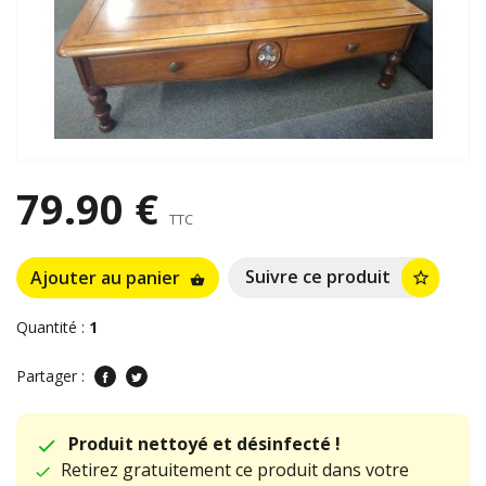
79.90 €
TTC
Suivre ce produit
Ajouter au panier
star_border
shopping_basket
Quantité :
1
Partager :
Produit nettoyé et désinfecté !
Retirez gratuitement ce produit dans votre