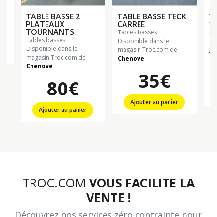
TABLE BASSE 2
TABLE BASSE TECK
T
PLATEAUX
CARREE
t
TOURNANTS
tables basses
Di
tables basses
Disponible dans le
ma
Disponible dans le
magasin Troc.com de
Al
magasin Troc.com de
Chenove
Chenove
35€
80€
Ajouter au panier
Ajouter au panier
TROC.COM
VOUS FACILITE LA
VENTE !
Découvrez nos services zéro contrainte pour