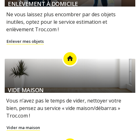
ENLÈVEMENT À DOMICILE
Ne vous laissez plus encombrer par des objets
inutiles, optez pour le service estimation et
enlèvement Troc.com !
Enlever mes objets
home
VIDE MAISON
Vous n’avez pas le temps de vider, nettoyer votre
bien, pensez au service « vide maison/débarras »
Troc.com !
Vider ma maison