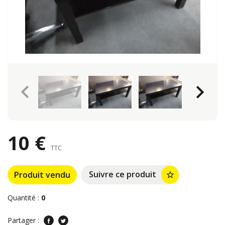
keyboard_arrow_left
keyboard_arrow_right
10 €
TTC
Suivre ce produit
Produit vendu
star_border
Quantité :
0
Partager :