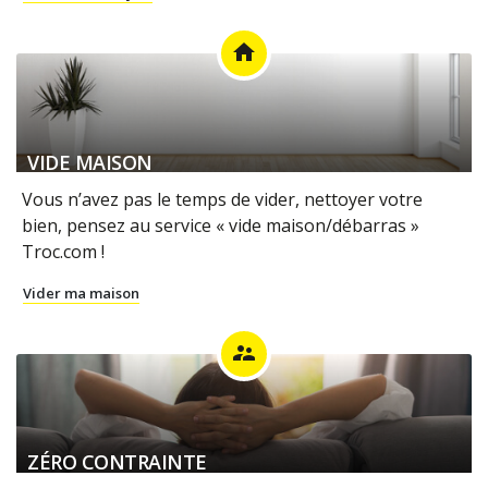
home
VIDE MAISON
Vous n’avez pas le temps de vider, nettoyer votre
bien, pensez au service « vide maison/débarras »
Troc.com !
Vider ma maison
supervisor_account
ZÉRO CONTRAINTE