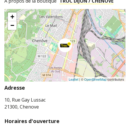
A propos de la boutique
TROC DIJON / CHENOVE
+
−
Leaflet
| ©
OpenStreetMap
contributors
Adresse
10, Rue Gay Lussac
21300, Chenove
Horaires d'ouverture