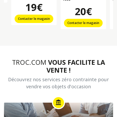
19€
20€
Contacter le magasin
Contacter le magasin
TROC.COM
VOUS FACILITE LA
VENTE !
Découvrez nos services zéro contrainte pour
vendre vos objets d'occasion
account_balance