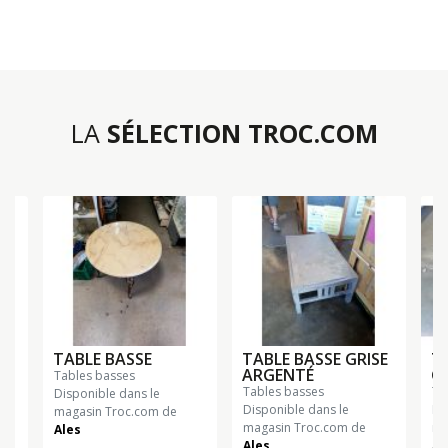
LA
SÉLECTION TROC.COM
TABLE BASSE
TABLE BASSE GRISE
T
ARGENTÉ
G
tables basses
tables basses
t
Disponible dans le
Disponible dans le
Di
magasin Troc.com de
magasin Troc.com de
ma
Ales
n
Ales
Al