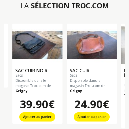
LA
SÉLECTION TROC.COM
€
SAC CUIR NOIR
SAC CUIR
H
N
sacs
sacs
sa
Disponible dans le
Disponible dans le
Di
magasin Troc.com de
magasin Troc.com de
ma
Grigny
Grigny
Wi
39.90€
24.90€
Ajouter au panier
Ajouter au panier