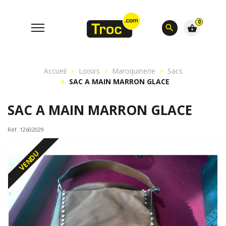
0
search
shopping_basket
Accueil
Loisirs
Maroquinerie
Sacs
SAC A MAIN MARRON GLACE
SAC A MAIN MARRON GLACE
Réf. 12602029
VENDU