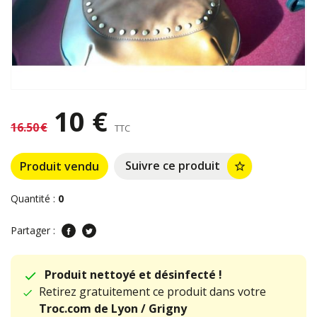
10 €
16.50 €
TTC
Suivre ce produit
Produit vendu
star_border
Quantité :
0
Partager :
Produit nettoyé et désinfecté !
Retirez gratuitement ce produit dans votre
Troc.com de Lyon / Grigny