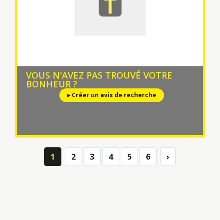
VOUS N'AVEZ PAS TROUVÉ VOTRE
BONHEUR ?
▸ Créer un avis de recherche
1
2
3
4
5
6
›
Next