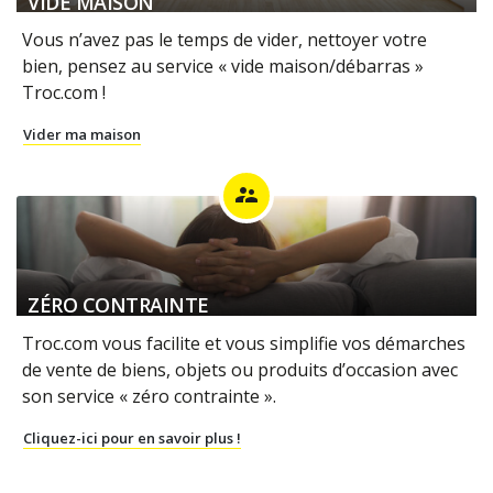
VIDE MAISON
Vous n’avez pas le temps de vider, nettoyer votre
bien, pensez au service « vide maison/débarras »
Troc.com !
Vider ma maison
supervisor_account
ZÉRO CONTRAINTE
Troc.com vous facilite et vous simplifie vos démarches
de vente de biens, objets ou produits d’occasion avec
son service « zéro contrainte ».
Cliquez-ici pour en savoir plus !