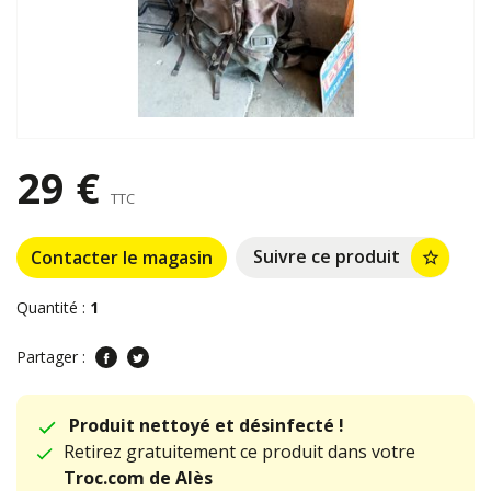
29 €
TTC
Suivre ce produit
Contacter le magasin
star_border
Quantité :
1
Partager :
Produit nettoyé et désinfecté !
Retirez gratuitement ce produit dans votre
Troc.com de Alès