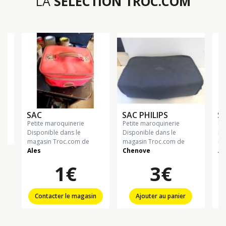
LA
SÉLECTION TROC.COM
SAC
SAC PHILIPS
S
petite maroquinerie
petite maroquinerie
p
Disponible dans le
Disponible dans le
Di
magasin Troc.com de
magasin Troc.com de
ma
Ales
Chenove
Al
1€
3€
Contacter le magasin
Ajouter au panier