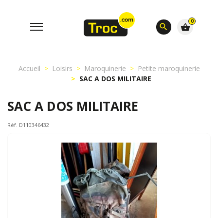
0
search
shopping_basket
Accueil
Loisirs
Maroquinerie
Petite maroquinerie
SAC A DOS MILITAIRE
SAC A DOS MILITAIRE
Réf. D110346432