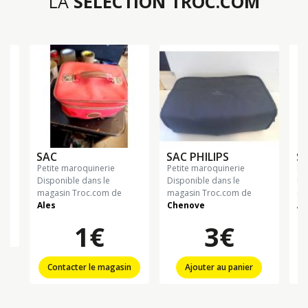
LA
SÉLECTION TROC.COM
SAC
SAC PHILIPS
S
petite maroquinerie
petite maroquinerie
p
Disponible dans le
Disponible dans le
Di
magasin Troc.com de
magasin Troc.com de
ma
Ales
Chenove
Al
1€
3€
Contacter le magasin
Ajouter au panier