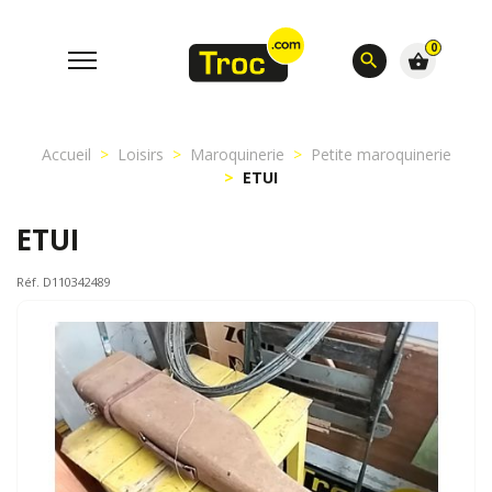
0
search
shopping_basket
Accueil
Loisirs
Maroquinerie
Petite maroquinerie
ETUI
ETUI
Réf. D110342489