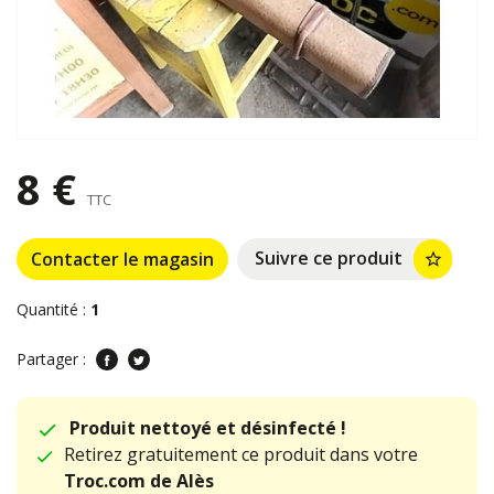
8 €
TTC
Suivre ce produit
Contacter le magasin
star_border
Quantité :
1
Partager :
Produit nettoyé et désinfecté !
Retirez gratuitement ce produit dans votre
Troc.com de Alès