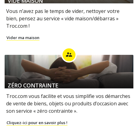
VIDE MAISON
Vous n’avez pas le temps de vider, nettoyer votre
bien, pensez au service « vide maison/débarras »
Troc.com !
Vider ma maison
supervisor_account
ZÉRO CONTRAINTE
Troc.com vous facilite et vous simplifie vos démarches
de vente de biens, objets ou produits d’occasion avec
son service « zéro contrainte ».
Cliquez-ici pour en savoir plus !