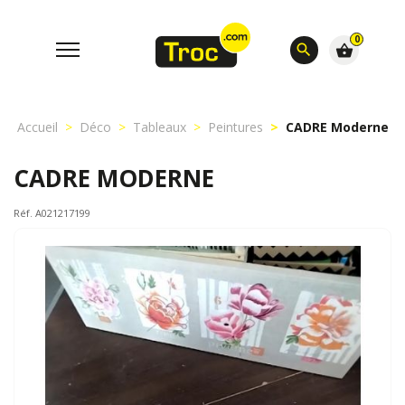
0
search
shopping_basket
Accueil
Déco
Tableaux
Peintures
CADRE Moderne
CADRE MODERNE
Réf. A021217199