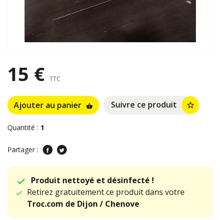
15 €
TTC
Suivre ce produit
Ajouter au panier
star_border
shopping_basket
Quantité :
1
Partager :
Produit nettoyé et désinfecté !
Retirez gratuitement ce produit dans votre
Troc.com de Dijon / Chenove