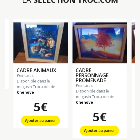
CADRE ANIMAUX
CADRE
C
PERSONNAGE
peintures
p
PROMENADE
Disponible dans le
Di
peintures
magasin Troc.com de
ma
Disponible dans le
Chenove
Ch
magasin Troc.com de
5€
Chenove
5€
Ajouter au panier
Ajouter au panier