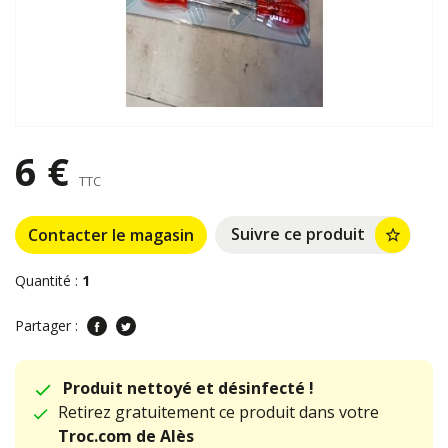
6 €
TTC
Suivre ce produit
Contacter le magasin
star_border
Quantité :
1
Partager :
Produit nettoyé et désinfecté !
Retirez gratuitement ce produit dans votre
Troc.com de Alès