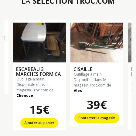
LA
SÉLECTION TROC.COM
RE
ESCABEAU 3
CISAILLE
EC
MARCHES FORMICA
B
outillage a main
outillage a main
o
Disponible dans le
Disponible dans le
Di
magasin Troc.com de
n
magasin Troc.com de
ma
Ales
Chenove
Ch
39€
15€
Contacter le magasin
Ajouter au panier