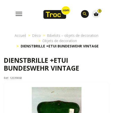
0
search
shopping_basket
Accueil
Déco
Bibelots – objets de decoration
Objets de decoration
DIENSTBRILLE +ETUI BUNDESWEHR VINTAGE
DIENSTBRILLE +ETUI
BUNDESWEHR VINTAGE
Réf. 12039868