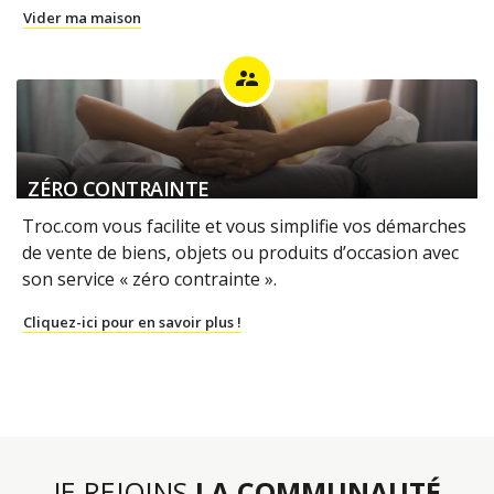
Vider ma maison
supervisor_account
ZÉRO CONTRAINTE
Troc.com vous facilite et vous simplifie vos démarches
de vente de biens, objets ou produits d’occasion avec
son service « zéro contrainte ».
Cliquez-ici pour en savoir plus !
JE REJOINS
LA COMMUNAUTÉ