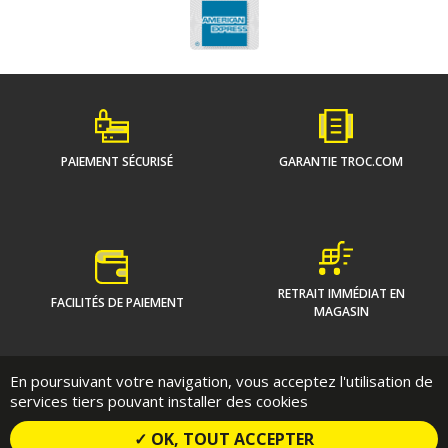
PAIEMENT SÉCURISÉ
GARANTIE TROC.COM
RETRAIT IMMÉDIAT EN
FACILITÉS DE PAIEMENT
MAGASIN
En poursuivant votre navigation, vous acceptez l'utilisation de
Qui sommes-nous ?
On vous guide
services tiers pouvant installer des cookies
Communiqués de presse
Contact
Conditions Contractuelles de vente en ligne
✓ OK, TOUT ACCEPTER