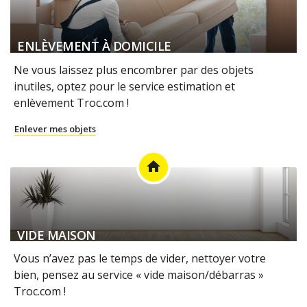
ENLÈVEMENT À DOMICILE
Ne vous laissez plus encombrer par des objets
inutiles, optez pour le service estimation et
enlèvement Troc.com !
Enlever mes objets
home
VIDE MAISON
Vous n’avez pas le temps de vider, nettoyer votre
bien, pensez au service « vide maison/débarras »
Troc.com !