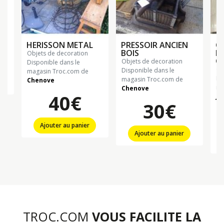
HERISSON METAL
PRESSOIR ANCIEN
C
BOIS
R
objets de decoration
O
objets de decoration
Disponible dans le
o
Disponible dans le
magasin Troc.com de
Di
magasin Troc.com de
Chenove
ma
Chenove
40€
Ju
30€
Ajouter au panier
Ajouter au panier
TROC.COM
VOUS FACILITE LA