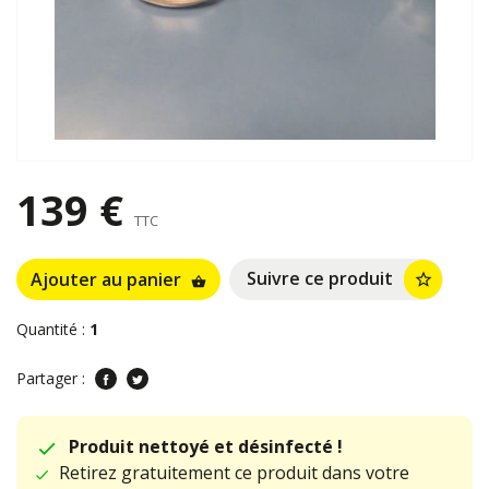
139 €
TTC
Suivre ce produit
Ajouter au panier
star_border
shopping_basket
Quantité :
1
Partager :
Produit nettoyé et désinfecté !
Retirez gratuitement ce produit dans votre