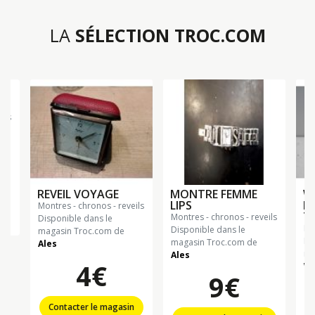
LA
SÉLECTION TROC.COM
ils
REVEIL VOYAGE
MONTRE FEMME
W
LIPS
K
montres - chronos - reveils
T
montres - chronos - reveils
Disponible dans le
m
Disponible dans le
magasin Troc.com de
Di
magasin Troc.com de
Ales
ma
Ales
4€
Wi
9€
Contacter le magasin