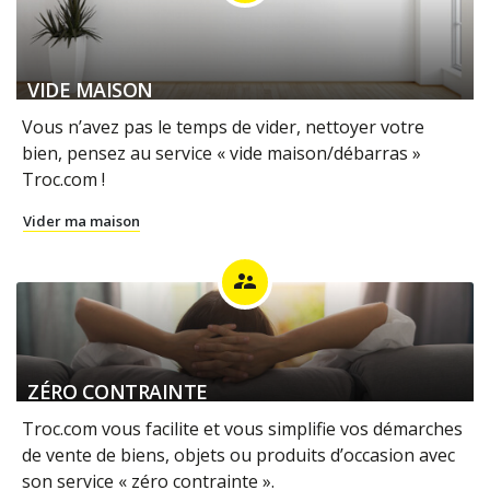
VIDE MAISON
Vous n’avez pas le temps de vider, nettoyer votre
bien, pensez au service « vide maison/débarras »
Troc.com !
Vider ma maison
supervisor_account
ZÉRO CONTRAINTE
Troc.com vous facilite et vous simplifie vos démarches
de vente de biens, objets ou produits d’occasion avec
son service « zéro contrainte ».