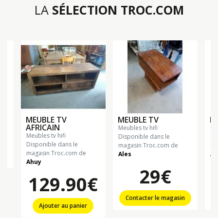
LA
SÉLECTION TROC.COM
MEUBLE TV
MEUBLE TV
M
€
AFRICAIN
meubles tv hifi
m
meubles tv hifi
Disponible dans le
Di
Disponible dans le
magasin Troc.com de
ma
magasin Troc.com de
Ales
Al
n
Ahuy
29€
129.90€
Contacter le magasin
Ajouter au panier