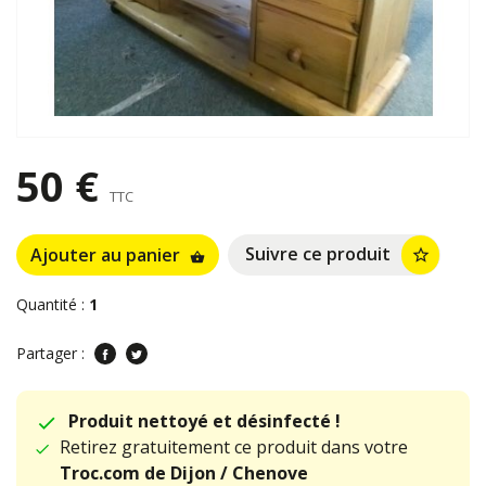
50 €
TTC
Suivre ce produit
Ajouter au panier
star_border
shopping_basket
Quantité :
1
Partager :
Produit nettoyé et désinfecté !
Retirez gratuitement ce produit dans votre
Troc.com de Dijon / Chenove