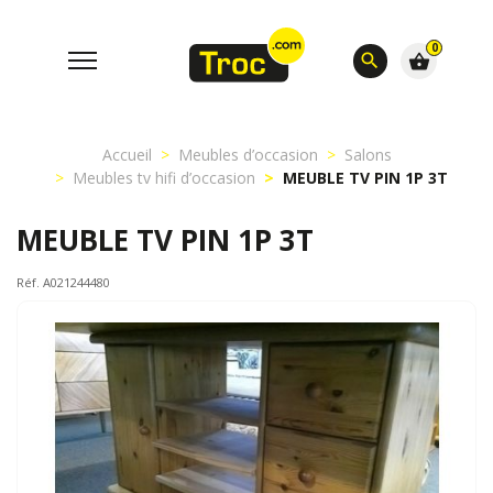
0
search
shopping_basket
Accueil
Meubles d’occasion
Salons
Meubles tv hifi d’occasion
MEUBLE TV PIN 1P 3T
MEUBLE TV PIN 1P 3T
Réf. A021244480