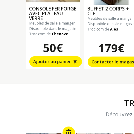
CONSOLE FER FORGE
BUFFET 2 CORPS +
AVEC PLATEAU
CLE
VERRE
meubles de salle a manger
meubles de salle a manger
Disponible dans le magasi
Disponible dans le magasin
Troc.com de
Ales
Troc.com de
Chenove
50€
179€
Ajouter au panier
Contacter le magas
shopping_cart
T
Découvrez 
account_balance