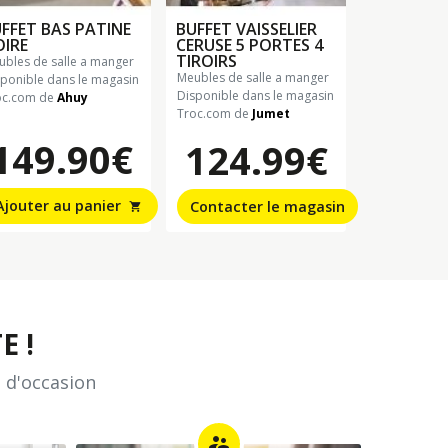
FFET BAS PATINE
BUFFET VAISSELIER
IRE
CERUSE 5 PORTES 4
TIROIRS
eubles de salle a manger
meubles de salle a manger
sponible dans le magasin
Disponible dans le magasin
oc.com de
Ahuy
Troc.com de
Jumet
149.90€
124.99€
Ajouter au panier
Contacter le magasin
shopping_cart
E !
 d'occasion
supervisor_account