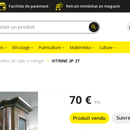
Facilités de paiement
Retrait immédiat en magasin
search
rs
Bricolage
Puériculture
Multimédia
Culture
bles de salle a manger
VITRINE 2P 2T
70 €
TTC
Suivr
Produit vendu