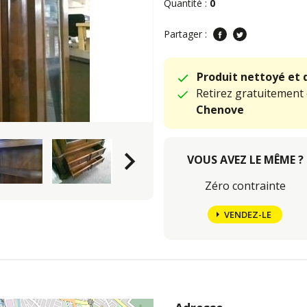
Quantité :
0
Partager :
Produit nettoyé et 
Retirez gratuitement
Chenove
keyboard_arrow_right
VOUS AVEZ LE MÊME ?
Zéro contrainte
VENDEZ-LE