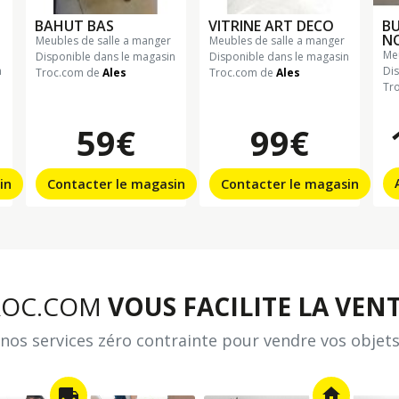
BAHUT BAS
VITRINE ART DECO
BU
NO
meubles de salle a manger
meubles de salle a manger
m
Disponible dans le magasin
Disponible dans le magasin
n
Di
Troc.com de
Ales
Troc.com de
Ales
Tr
59€
99€
in
Contacter le magasin
Contacter le magasin
ROC.COM
VOUS FACILITE LA VENT
nos services zéro contrainte pour vendre vos objets
local_shipping
home