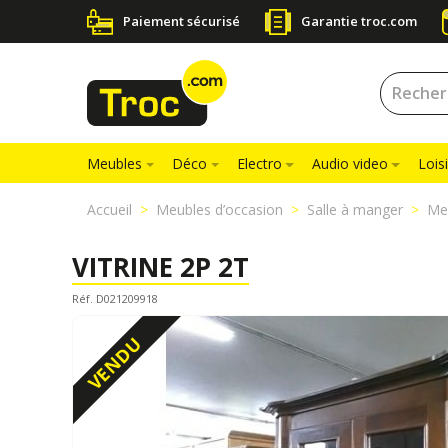
Paiement sécurisé
Garantie troc.com
Meubles
Déco
Electro
Audio video
Loisi
Accueil
Meubles d’occasion
Salle à manger
Meu
VITRINE 2P 2T
Réf. D021209918
VENDU